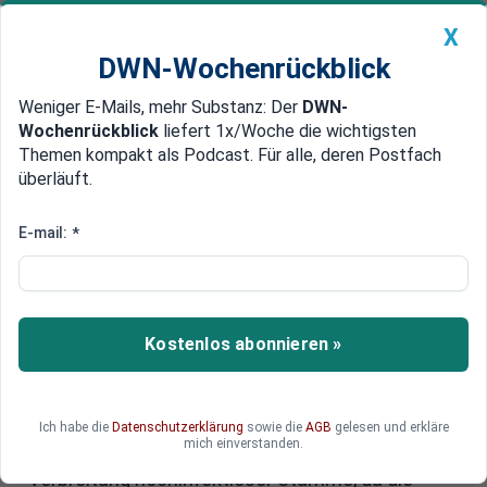
X
DWN-Wochenrückblick
Weniger E-Mails, mehr Substanz: Der
DWN-
Geldanlage Premium
Newsticker
MEIN DWN:
Wochenrückblick
liefert 1x/Woche die wichtigsten
Edelmetalle
DWN-Magazin
China
Themen kompakt als Podcast. Für alle, deren Postfach
überläuft.
DWN-Wochenrückblick
Auto Premium
Notsignal wegen Corona-
E-mail:
*
Massenimpfungen – Forscher
erwartet katastrophale Folgen
Kostenlos abonnieren »
Einem Impfstoff-Befürworter und Forscher
zufolge ist die aktuelle Corona-
Massenimpfungs-Kampagne in der Hochphase
der Pandemie hochgefährlich. „Die selektive
Ich habe die
Datenschutzerklärung
sowie die
AGB
gelesen und erkläre
mich einverstanden.
Immunevasion begünstigt auch die weitere
Verbreitung hochinfektiöser Stämme, da die