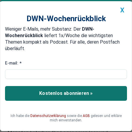
X
DWN-Wochenrückblick
Weniger E-Mails, mehr Substanz: Der
DWN-
Geldanlage Premium
Newsticker
MEIN DWN:
Wochenrückblick
liefert 1x/Woche die wichtigsten
Edelmetalle
DWN-Magazin
China
Themen kompakt als Podcast. Für alle, deren Postfach
überläuft.
DWN-Wochenrückblick
Auto Premium
DWN-SPEZIAL – Insider:
E-mail:
*
Rohstoffe sind erst in drei
Monaten lieferbar, Lieferketten
sind unterbrochen
Kostenlos abonnieren »
Ein Insider aus der Baubranche teilte den
Deutschen Wirtschaftsnachrichten mit, dass die
Ich habe die
Datenschutzerklärung
sowie die
AGB
gelesen und erkläre
Kleinbetriebe im Bausektor vor dem Aus stehen.
mich einverstanden.
Rohstoffe und Materialien seien erst in drei