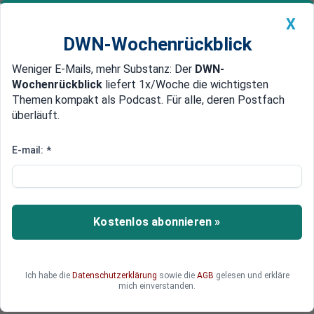
X
DWN-Wochenrückblick
Weniger E-Mails, mehr Substanz: Der
DWN-
Geldanlage Premium
Newsticker
MEIN DWN:
Wochenrückblick
liefert 1x/Woche die wichtigsten
Edelmetalle
DWN-Magazin
China
Themen kompakt als Podcast. Für alle, deren Postfach
überläuft.
DWN-Wochenrückblick
Auto Premium
Geldentwertung ist in vollem
E-mail:
*
Gange, Goldpreis bleibt stabil
Kommt es zur Inflation? Wie entwickelt sich der
Goldpreis? Und steigen die Löhne? Diese und
Kostenlos abonnieren »
weitere Fragen beantwortet der Chefvolkswirt
der IKB Deutsche Industriebank, Dr. Klaus
Bauknecht.
Ich habe die
Datenschutzerklärung
sowie die
AGB
gelesen und erkläre
mich einverstanden.