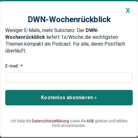
X
DWN-Wochenrückblick
Weniger E-Mails, mehr Substanz: Der
DWN-
Geldanlage Premium
Newsticker
MEIN DWN:
Wochenrückblick
liefert 1x/Woche die wichtigsten
Edelmetalle
DWN-Magazin
China
Themen kompakt als Podcast. Für alle, deren Postfach
überläuft.
DWN-Wochenrückblick
Auto Premium
Deutsche Börse profitiert von
E-mail:
*
teurer Energie, erzielt kräftiges
Gewinnplus
Kostenlos abonnieren »
Der Börsenbetreiber profitierte davon, dass der
Preisanstieg bei Strom und Gas für Volatilität
sorgte. Das habe zu einem höheren
Handelsvolumen geführt.
Ich habe die
Datenschutzerklärung
sowie die
AGB
gelesen und erkläre
mich einverstanden.