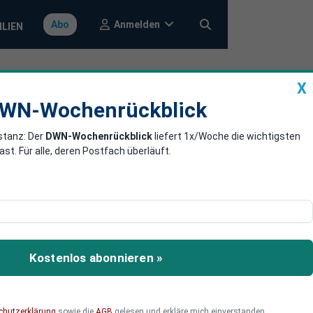
Anmelden
Abo
ILIEN
X
a
DWN-Wochenrückblick
WN-Wochenrückblick
stanz: Der
DWN-Wochenrückblick
liefert 1x/Woche die wichtigsten
 niedrigsten
. Für alle, deren Postfach überläuft.
noch mal geschehen.
Kostenlos abonnieren »
chutzerklärung
sowie die
AGB
gelesen und erkläre mich einverstanden.