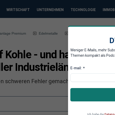
WIRTSCHAFT
UNTERNEHMEN
TECHNOLOGIE
IMMOB
anlage Premium
Edelmetalle
DWN-Magazin
Chin
D
Weniger E-Mails, mehr Sub
f Kohle - und hat bald die
Themen kompakt als Podcast
ler Industrieländer
E-mail:
*
en schweren Fehler gemacht. Das soll nicht 
Ich habe die
Datens