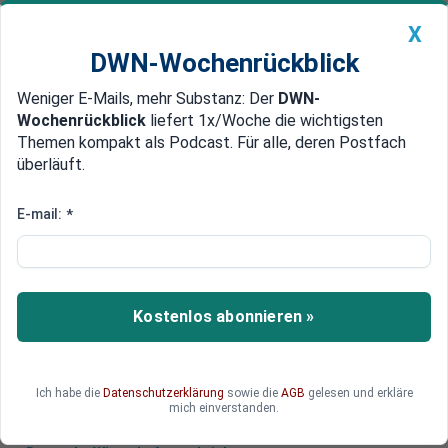
X
DWN-Wochenrückblick
Weniger E-Mails, mehr Substanz: Der
DWN-
Geldanlage Premium
Newsticker
MEIN DWN:
Wochenrückblick
liefert 1x/Woche die wichtigsten
Edelmetalle
DWN-Magazin
China
Themen kompakt als Podcast. Für alle, deren Postfach
überläuft.
DWN-Wochenrückblick
Auto Premium
Russen decken sich massenhaft
E-mail:
*
mit Gold ein
Die russischen Privathaushalte sind dazu
übergegangen, sich mit Goldbarren und
Kostenlos abonnieren »
Goldmünzen einzudecken. Die Inder, Amerikaner
und Chinesen folgen diesem Trend.
Ich habe die
Datenschutzerklärung
sowie die
AGB
gelesen und erkläre
mich einverstanden.