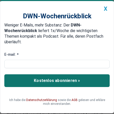
X
DWN-Wochenrückblick
Weniger E-Mails, mehr Substanz: Der
DWN-
Geldanlage Premium
Newsticker
MEIN DWN:
Wochenrückblick
liefert 1x/Woche die wichtigsten
Edelmetalle
DWN-Magazin
China
Themen kompakt als Podcast. Für alle, deren Postfach
überläuft.
DWN-Wochenrückblick
Auto Premium
Top-Analyst: „Die Welt wird sich
E-mail:
*
bis 2045 nicht erholen – Halten
Sie Gold und Bargeld, Hände weg
von Bitcoin“
Kostenlos abonnieren »
Ein renommierter Finanzanalyst meint, dass sich
die Weltwirtschaft mindestens bis zum Jahr
Ich habe die
Datenschutzerklärung
sowie die
AGB
gelesen und erkläre
2045 nicht erholen wird. Anlegern rät er, sich von
mich einverstanden.
Kryptowährungen fernzuhalten, um stattdessen