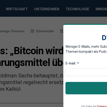
WIRTSCHAFT
UNTERNEHMEN
TECHNOLOGIE
IMMOB
anlage Premium
Edelmetalle
DWN-Magazin
Chin
D
Weniger E-Mails, mehr Sub
 „Bitcoin wird Gold als
Themen kompakt als Podcast
rungsmittel übertrumpfe
E-mail:
*
oldman Sachs behauptet, dass Bitcoin und a
gsmittel regelrecht ersetzen werden. Doch h
es Kalkül.
Ich habe die
Datens