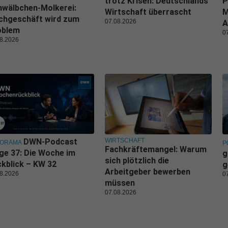
trotz Krisen: Deutschlands
P
wälbchen-Molkerei:
Wirtschaft überrascht
M
chgeschäft wird zum
07.08.2026
A
oblem
0
8.2026
WIRTSCHAFT
DWN-Podcast
NORAMA
P
Fachkräftemangel: Warum
ge 37: Die Woche im
g
sich plötzlich die
kblick – KW 32
g
Arbeitgeber bewerben
8.2026
0
müssen
07.08.2026