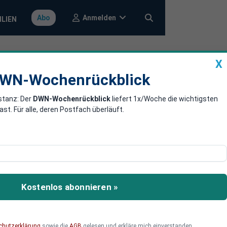
Anmelden
Abo
ILIEN
X
a
DWN-Wochenrückblick
WN-Wochenrückblick
stanz: Der
DWN-Wochenrückblick
liefert 1x/Woche die wichtigsten
. Für alle, deren Postfach überläuft.
n“
ndere Kryptowährungen
inter dieser Aussage
Kostenlos abonnieren »
chutzerklärung
sowie die
AGB
gelesen und erkläre mich einverstanden.