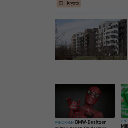
Krypto
UN
BMW-Besitzer
PANORAMA
Mil