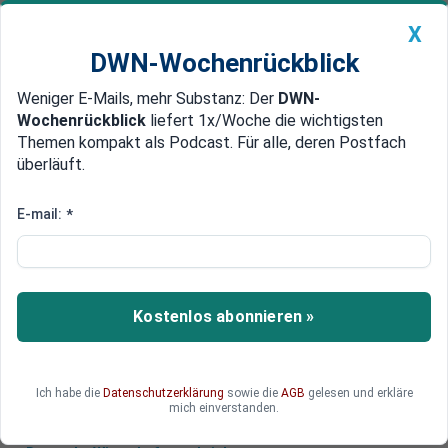
X
DWN-Wochenrückblick
Weniger E-Mails, mehr Substanz: Der
DWN-
Geldanlage Premium
Newsticker
MEIN DWN:
Wochenrückblick
liefert 1x/Woche die wichtigsten
Edelmetalle
DWN-Magazin
China
Themen kompakt als Podcast. Für alle, deren Postfach
überläuft.
DWN-Wochenrückblick
Auto Premium
Nahrungsmittel: Inflation
E-mail:
*
erreicht teils extreme Ausmaße
Die Erzeuger landwirtschaftlicher Produkte
haben ihre Preise im Dezember so kräftig
Kostenlos abonnieren »
angehoben wie seit 2011 nicht mehr. Die Inflation
zieht an.
Ich habe die
Datenschutzerklärung
sowie die
AGB
gelesen und erkläre
mich einverstanden.