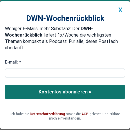
X
DWN-Wochenrückblick
Weniger E-Mails, mehr Substanz: Der
DWN-
Geldanlage Premium
Newsticker
MEIN DWN:
Wochenrückblick
liefert 1x/Woche die wichtigsten
Edelmetalle
DWN-Magazin
China
Themen kompakt als Podcast. Für alle, deren Postfach
überläuft.
DWN-Wochenrückblick
Auto Premium
Energie-Importe: Deutschland
E-mail:
*
zahlt Rekord-Summe an
Russland
Kostenlos abonnieren »
Greenpeace erwartet, dass Deutschland 2022 so
viel Geld für russische Energielieferungen zahlen
wird wie nie zuvor. Die Gas-Rechnung werde sich
fast verdoppeln.
Ich habe die
Datenschutzerklärung
sowie die
AGB
gelesen und erkläre
mich einverstanden.