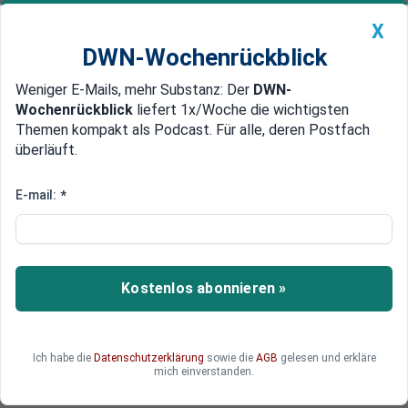
X
DWN-Wochenrückblick
Weniger E-Mails, mehr Substanz: Der
DWN-
Geldanlage Premium
Newsticker
MEIN DWN:
Wochenrückblick
liefert 1x/Woche die wichtigsten
Edelmetalle
DWN-Magazin
China
Themen kompakt als Podcast. Für alle, deren Postfach
überläuft.
DWN-Wochenrückblick
Auto Premium
JP Morgan nimmt verstärkt
E-mail:
*
deutschen Mittelstand ins Visier
Die US-Großbank JP Morgan nimmt verstärkt den
deutschen Mittelstand ins Visier. Doch der Markt
Kostenlos abonnieren »
ist bereits hart umkämpft.
Ich habe die
Datenschutzerklärung
sowie die
AGB
gelesen und erkläre
mich einverstanden.
Deutsche Wirtschaftsnachrichten