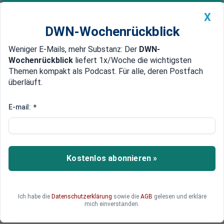
X
DWN-Wochenrückblick
Weniger E-Mails, mehr Substanz: Der
DWN-
Geldanlage Premium
Newsticker
MEIN DWN:
Wochenrückblick
liefert 1x/Woche die wichtigsten
Edelmetalle
DWN-Magazin
China
Themen kompakt als Podcast. Für alle, deren Postfach
überläuft.
DWN-Wochenrückblick
Auto Premium
Getreide aus südukrainischem
E-mail:
*
Cherson nach Russland verkauft
Getreide, das in der von russischen Truppen
besetzen Region im Süden der Ukraine lagert,
Kostenlos abonnieren »
wird nach Russland verkauft.
Ich habe die
Datenschutzerklärung
sowie die
AGB
gelesen und erkläre
mich einverstanden.
Deutsche Wirtschaftsnachrichten