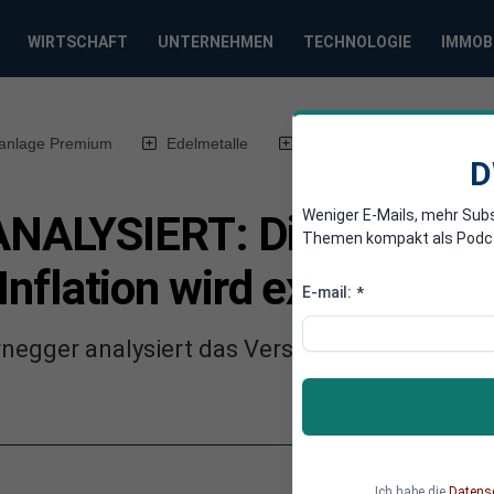
WIRTSCHAFT
UNTERNEHMEN
TECHNOLOGIE
IMMOB
anlage Premium
Edelmetalle
DWN-Magazin
Chin
D
Weniger E-Mails, mehr Sub
ALYSIERT: Die Zentralb
Themen kompakt als Podcast
e Inflation wird explodieren
E-mail:
*
egger analysiert das Versagen der Zentralba
Ich habe die
Datens