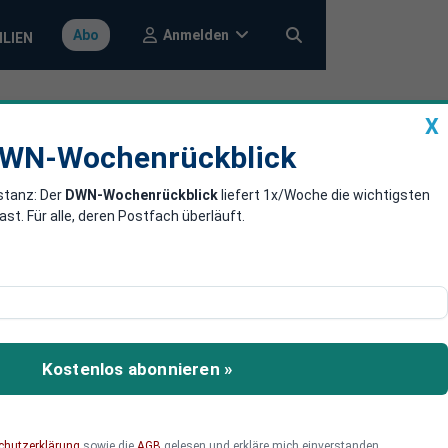
Anmelden
Abo
ILIEN
X
a
DWN-Wochenrückblick
WN-Wochenrückblick
stanz: Der
DWN-Wochenrückblick
liefert 1x/Woche die wichtigsten
anken agieren
. Für alle, deren Postfach überläuft.
nken - und zeigt, was uns
Kostenlos abonnieren »
chutzerklärung
sowie die
AGB
gelesen und erkläre mich einverstanden.