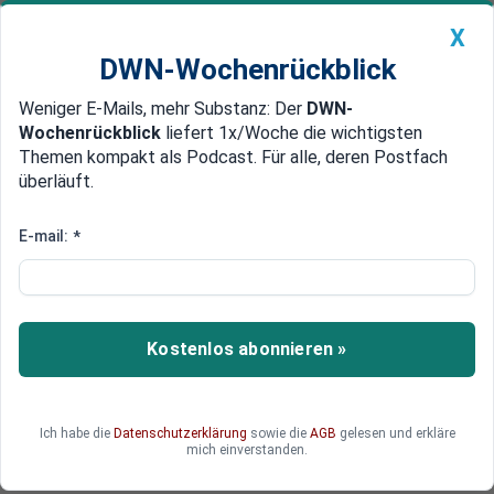
X
DWN-Wochenrückblick
Weniger E-Mails, mehr Substanz: Der
DWN-
Geldanlage Premium
Newsticker
MEIN DWN:
Wochenrückblick
liefert 1x/Woche die wichtigsten
Edelmetalle
DWN-Magazin
China
Themen kompakt als Podcast. Für alle, deren Postfach
überläuft.
DWN-Wochenrückblick
Auto Premium
Ukraine-Krieg: USA und Nato
E-mail:
*
sind stärker involviert, als
öffentlich bekannt ist
Kostenlos abonnieren »
Ein Bericht der New York Times enthüllt das
Ausmaß der Unterstützung, welche die Nato der
Ukraine gewährt - und schon seit Jahren
gewährte.
Ich habe die
Datenschutzerklärung
sowie die
AGB
gelesen und erkläre
mich einverstanden.