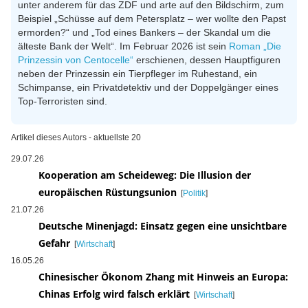
unter anderem für das ZDF und arte auf den Bildschirm, zum
Beispiel „Schüsse auf dem Petersplatz – wer wollte den Papst
ermorden?“ und „Tod eines Bankers – der Skandal um die
älteste Bank der Welt“. Im Februar 2026 ist sein
Roman „Die
Prinzessin von Centocelle“
erschienen, dessen Hauptfiguren
neben der Prinzessin ein Tierpfleger im Ruhestand, ein
Schimpanse, ein Privatdetektiv und der Doppelgänger eines
Top-Terroristen sind.
Artikel dieses Autors - aktuellste 20
29.07.26
Kooperation am Scheideweg: Die Illusion der
europäischen Rüstungsunion
[
Politik
]
21.07.26
Deutsche Minenjagd: Einsatz gegen eine unsichtbare
Gefahr
[
Wirtschaft
]
16.05.26
Chinesischer Ökonom Zhang mit Hinweis an Europa:
Chinas Erfolg wird falsch erklärt
[
Wirtschaft
]