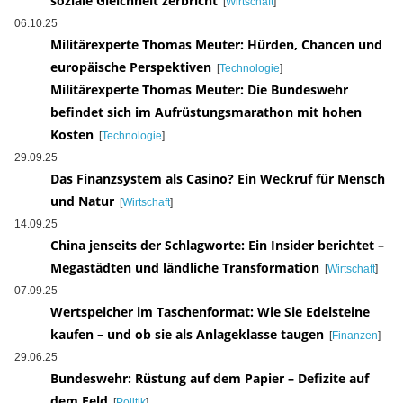
soziale Gleichheit zerbricht
[
Wirtschaft
]
06.10.25
Militärexperte Thomas Meuter: Hürden, Chancen und
europäische Perspektiven
[
Technologie
]
Militärexperte Thomas Meuter: Die Bundeswehr
befindet sich im Aufrüstungsmarathon mit hohen
Kosten
[
Technologie
]
29.09.25
Das Finanzsystem als Casino? Ein Weckruf für Mensch
und Natur
[
Wirtschaft
]
14.09.25
China jenseits der Schlagworte: Ein Insider berichtet –
Megastädten und ländliche Transformation
[
Wirtschaft
]
07.09.25
Wertspeicher im Taschenformat: Wie Sie Edelsteine
kaufen – und ob sie als Anlageklasse taugen
[
Finanzen
]
29.06.25
Bundeswehr: Rüstung auf dem Papier – Defizite auf
dem Feld
[
Politik
]