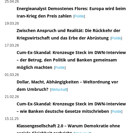
25.04.26
Energieanalyst Demostenes Flores: Europa wird beim
Iran-Krieg den Preis zahlen
[
Politik
]
19.03.26
Zwischen Anspruch und Realität: Die Rückkehr der
Kriegswirtschaft und das Erbe der Abrüstung
[
Politik
]
17.03.26
Cum-Ex-Skandal: Kronzeuge Steck im DWN-Interview
– der Betrug, den Politik und Banken gemeinsam
möglich machten
[
Politik
]
01.03.26
Dollar, Macht, Abhängigkeiten – Weltordnung vor
dem Umbruch?
[
Wirtschaft
]
21.02.26
Cum-Ex-Skandal: Kronzeuge Steck im DWN-Interview
– wie Banken deutsche Gesetze mitschrieben
[
Politik
]
15.11.25
Klassengesellschaft 2.0 – Warum Demokratie ohne