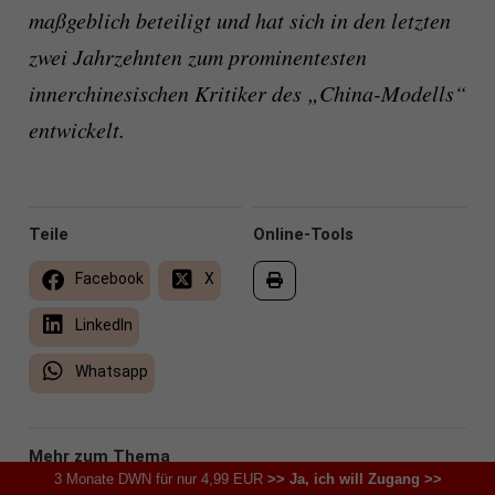
maßgeblich beteiligt und hat sich in den letzten
zwei Jahrzehnten zum prominentesten
innerchinesischen Kritiker des „China-Modells“
entwickelt.
Teile
Online-Tools
Facebook
X
LinkedIn
Whatsapp
Mehr zum Thema
3 Monate DWN für nur 4,99 EUR
>> Ja, ich will Zugang >>
Bleiben Sie über das Thema dieses Artikels auf dem