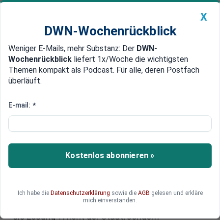
X
DWN-Wochenrückblick
Weniger E-Mails, mehr Substanz: Der
DWN-
Geldanlage Premium
Newsticker
MEIN DWN:
Wochenrückblick
liefert 1x/Woche die wichtigsten
Edelmetalle
DWN-Magazin
China
Themen kompakt als Podcast. Für alle, deren Postfach
überläuft.
DWN-Wochenrückblick
Auto Premium
Chinesischer Ökonom Zhang mit
E-mail:
*
Hinweis an Europa: Chinas Erfolg
wird falsch erklärt
Kostenlos abonnieren »
Chinas wirtschaftlicher Aufstieg gilt vielen als
Beleg für die Stärke staatlicher Steuerung. Der
Ökonom Prof. Weiying Zhang widerspricht
entschieden – auch in seinem Buch
Ich habe die
Datenschutzerklärung
sowie die
AGB
gelesen und erkläre
mich einverstanden.
„Unternehmer sind nicht das Problem, sie sind
die Lösung“: Nicht der Staat, sondern