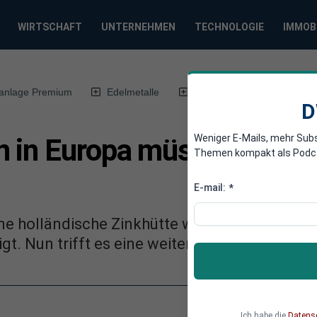
WIRTSCHAFT
UNTERNEHMEN
TECHNOLOGIE
IMMOB
anlage Premium
Edelmetalle
DWN-Magazin
Chin
D
Weniger E-Mails, mehr Sub
 in Europa müssen Produ
Themen kompakt als Podcast
E-mail:
*
ne holländische Zinkhütte wegen hoher Energ
t. Nun trifft es eine weitere Schmelzhütte.
Ich habe die
Datens