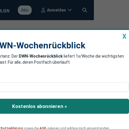
Anmelden
Abo
ILIEN
X
a
DWN-Wochenrückblick
WN-Wochenrückblick
stanz: Der
DWN-Wochenrückblick
liefert 1x/Woche die wichtigsten
ktion
. Für alle, deren Postfach überläuft.
iekosten die Einstellung
Kostenlos abonnieren »
chutzerklärung
sowie die
AGB
gelesen und erkläre mich einverstanden.