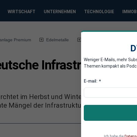
WIRTSCHAFT
UNTERNEHMEN
TECHNOLOGIE
IMMOB
anlage Premium
Edelmetalle
DWN-Magazin
Chin
D
Weniger E-Mails, mehr Sub
utsche Infrastruktur vers
Themen kompakt als Podcast
E-mail:
*
rchtet im Herbst und Winter Engpässe bei der
e Mängel der Infrastruktur verschärfen das
Ich habe die
Datens