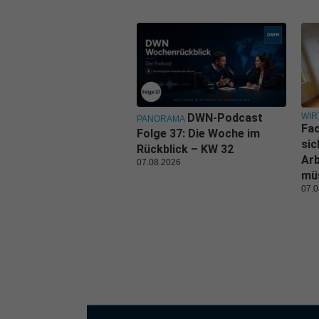
WIR
DWN-Podcast
PANORAMA
Fa
Folge 37: Die Woche im
sic
Rückblick – KW 32
Ar
07.08.2026
mü
07.0