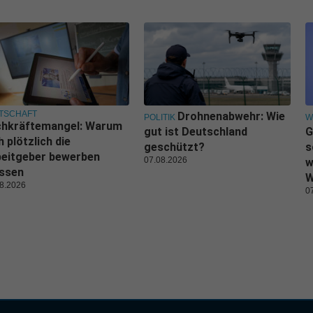
TSCHAFT
Drohnenabwehr: Wie
POLITIK
W
chkräftemangel: Warum
gut ist Deutschland
G
h plötzlich die
geschützt?
s
beitgeber bewerben
07.08.2026
w
ssen
W
8.2026
0