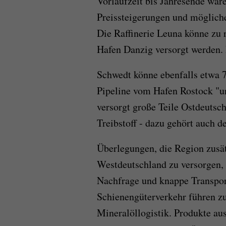
Vorlaufzeit bis Jahresende wä
Preissteigerungen und mögliche
Die Raffinerie Leuna könne zu 
Hafen Danzig versorgt werden. D
Schwedt könne ebenfalls etwa 7
Pipeline vom Hafen Rostock "un
versorgt große Teile Ostdeuts
Treibstoff - dazu gehört auch d
Überlegungen, die Region zusät
Westdeutschland zu versorgen,
Nachfrage und knappe Transpor
Schienengüterverkehr führen zu
Mineralöllogistik. Produkte au