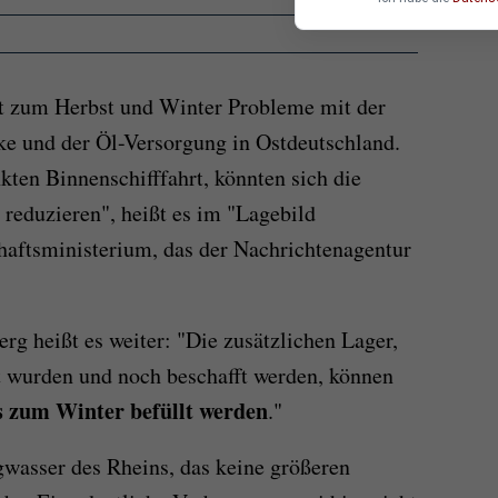
t zum Herbst und Winter Probleme mit der
ke und der Öl-Versorgung in Ostdeutschland.
kten Binnenschifffahrt, könnten sich die
 reduzieren", heißt es im "Lagebild
haftsministerium, das der Nachrichtenagentur
g heißt es weiter: "Die zusätzlichen Lager,
t wurden und noch beschafft werden, können
is zum Winter befüllt werden
."
gwasser des Rheins, das keine größeren