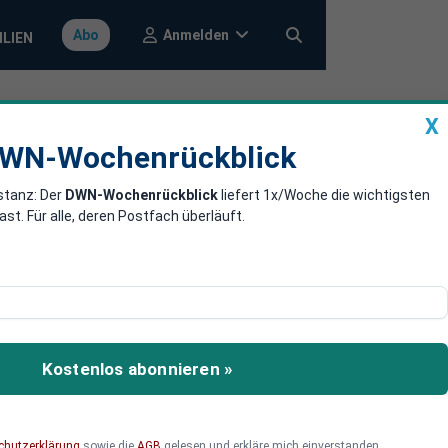
Anmelden
Abo
ILIEN
X
a
DWN-Wochenrückblick
WN-Wochenrückblick
stanz: Der
DWN-Wochenrückblick
liefert 1x/Woche die wichtigsten
chärft die
. Für alle, deren Postfach überläuft.
 Kohle- und Öl-
 Problem.
Kostenlos abonnieren »
chutzerklärung
sowie die
AGB
gelesen und erkläre mich einverstanden.