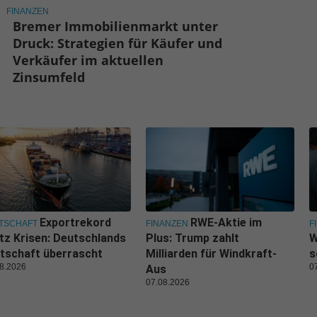
FINANZEN
Bremer Immobilienmarkt unter
Druck: Strategien für Käufer und
Verkäufer im aktuellen
Zinsumfeld
Exportrekord
RWE-Aktie im
TSCHAFT
FINANZEN
F
tz Krisen: Deutschlands
Plus: Trump zahlt
W
tschaft überrascht
Milliarden für Windkraft-
s
8.2026
0
Aus
07.08.2026