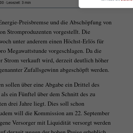
3 min
:00
Lesezeit:
e Energie-Preisbremse und die Abschöpfung von
on Stromproduzenten vorgestellt. Die
och unter anderem einen Höchst-Erlös für
pro Megawattstunde vorgeschlagen. Da die
r Strom verkauft wird, derzeit deutlich höher
sogenannter Zufallsgewinn abgeschöpft werden.
n sollen über eine Abgabe ein Drittel des
r als ein Fünftel über dem Schnitt des zu
en drei Jahre liegt. Dies soll schon
Zudem will die Kommission am 22. September
agene Versorger mit Liquidität versorgt werden
f derzeit wegen der hohen Preise erheblich