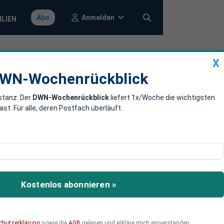
Anmelden
Abo
ILIEN
X
a
DWN-Wochenrückblick
WN-Wochenrückblick
stanz: Der
DWN-Wochenrückblick
liefert 1x/Woche die wichtigsten
gt massiv an
. Für alle, deren Postfach überläuft.
einen Plan für den
en der Mitgliedstaaten
Kostenlos abonnieren »
chutzerklärung
sowie die
AGB
gelesen und erkläre mich einverstanden.