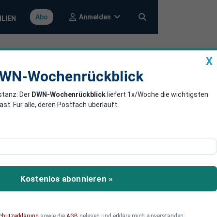
Anmelden
Abo
ILIEN
X
a
DWN-Wochenrückblick
WN-Wochenrückblick
stanz: Der
DWN-Wochenrückblick
liefert 1x/Woche die wichtigsten
rkt
. Für alle, deren Postfach überläuft.
ien und baut Schanghai
Kostenlos abonnieren »
chutzerklärung
sowie die
AGB
gelesen und erkläre mich einverstanden.