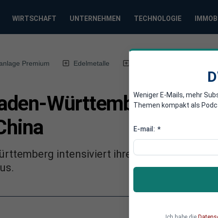
WIRTSCHAFT
UNTERNEHMEN
TECHNOLOGIE
IMMOB
anlage Premium
Edelmetalle
DWN-Magazin
Chin
D
Weniger E-Mails, mehr Sub
aden-Württemberg verstä
Themen kompakt als Podcast
 China
E-mail:
*
ttemberg intensiviert ihre Aktivitäten in As
us.
Ich habe die
Datens