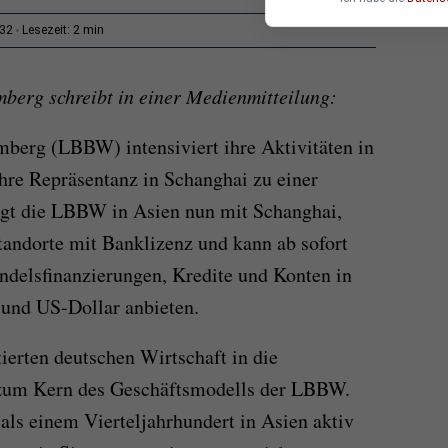
2 min
:32
Lesezeit:
erg schreibt in einer Medienmitteilung:
erg (LBBW) intensiviert ihre Aktivitäten in
hre Repräsentanz in Schanghai zu einer
ügt die LBBW in Asien nun mit Schanghai,
tandorte mit Banklizenz und kann ab sofort
ndelsfinanzierungen, Kredite und Konten in
und US-Dollar anbieten.
ierten deutschen Wirtschaft in die
 zum Kern des Geschäftsmodells der LBBW.
 als einem Vierteljahrhundert in Asien aktiv