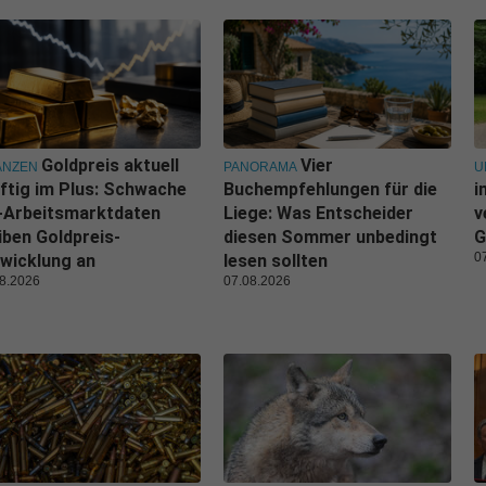
Goldpreis aktuell
Vier
ANZEN
PANORAMA
U
ftig im Plus: Schwache
Buchempfehlungen für die
i
-Arbeitsmarktdaten
Liege: Was Entscheider
v
iben Goldpreis-
diesen Sommer unbedingt
G
0
wicklung an
lesen sollten
8.2026
07.08.2026