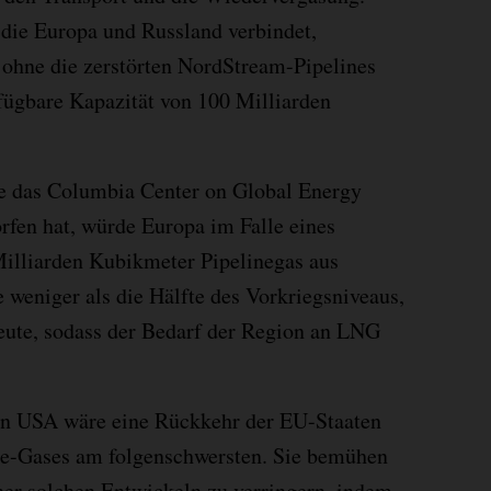
 die Europa und Russland verbindet,
t ohne die zerstörten NordStream-Pipelines
rfügbare Kapazität von 100 Milliarden
ie das Columbia Center on Global Energy
orfen hat, würde Europa im Falle eines
Milliarden Kubikmeter Pipelinegas aus
 weniger als die Hälfte des Vorkriegsniveaus,
heute, sodass der Bedarf der Region an LNG
en USA wäre eine Rückkehr der EU-Staaten
ine-Gases am folgenschwersten. Sie bemühen
iner solchen Entwickeln zu verringern, indem