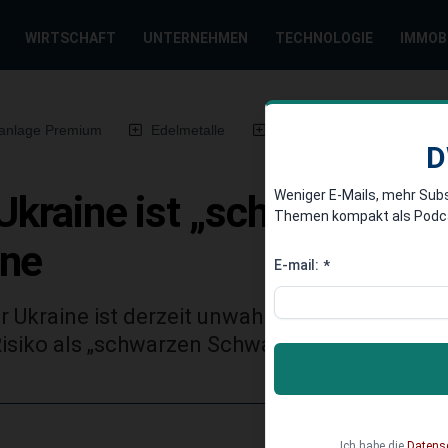
WIRTSCHAFT
UNTERNEHMEN
TECHNOLOGIE
IMMOB
anlage Premium
Edelmetalle
DWN-Magazin
Chin
D
Weniger E-Mails, mehr Sub
 Ukraine ist „schwarzer S
Themen kompakt als Podcast
rne
E-mail:
*
er Ukraine ist derzeit unwahrscheinlich. Den
isiko als „schwarzen Schwan“ in Betracht zie
Ich habe die
Datens