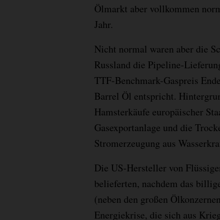
Ölmarkt aber vollkommen norma
Jahr.
Nicht normal waren aber die 
Russland die Pipeline-Lieferun
TTF-Benchmark-Gaspreis Ende A
Barrel Öl entspricht. Hintergr
Hamsterkäufe europäischer Staa
Gasexportanlage und die Trocke
Stromerzeugung aus Wasserkraft
Die US-Hersteller von Flüssig
belieferten, nachdem das billig
(neben den großen Ölkonzernen
Energiekrise, die sich aus Kri