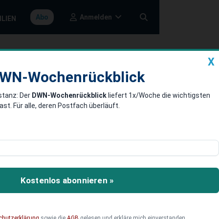
Anmelden
Abo
ILIEN
X
a
DWN-Wochenrückblick
WN-Wochenrückblick
stanz: Der
DWN-Wochenrückblick
liefert 1x/Woche die wichtigsten
chwan“ für
. Für alle, deren Postfach überläuft.
noch müssen die
hen.
Kostenlos abonnieren »
chutzerklärung
sowie die
AGB
gelesen und erkläre mich einverstanden.