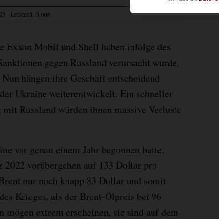
3 min
:21
Lesezeit:
e Exxon Mobil und Shell haben infolge des
 Sanktionen gegen Russland verursacht wurde,
. Nun hängen ihre Geschäft entscheidend
 der Ukraine weiterentwickelt. Ein schneller
g mit Russland würden ihnen massive Verluste
ine vor genau einem Jahr begonnen hatte,
z 2022 vorübergehen auf 133 Dollar pro
l Brent nur noch knapp 83 Dollar und somit
des Krieges, als der Brent-Ölpreis bei 96
n mögen extrem erscheinen, sie sind auf dem