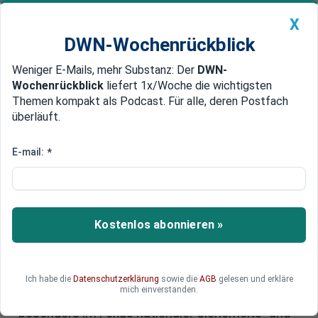
X
DWN-Wochenrückblick
Weniger E-Mails, mehr Substanz: Der
DWN-
Geldanlage Premium
Newsticker
MEIN DWN:
Wochenrückblick
liefert 1x/Woche die wichtigsten
Edelmetalle
DWN-Magazin
China
Themen kompakt als Podcast. Für alle, deren Postfach
überläuft.
DWN-Wochenrückblick
Auto Premium
EU-Halbleitermarkt im Blick:
E-mail:
*
Chinesische Investoren nach
Nexperia-Fall im Fokus
Kostenlos abonnieren »
Die Kontrolle über strategisch wichtige
Unternehmen in Europa gewinnt angesichts der
Spannungen zwischen China und den USA an
Bedeutung. Der Halbleitersektor, zentral für
Ich habe die
Datenschutzerklärung
sowie die
AGB
gelesen und erkläre
mich einverstanden.
Automobil- und Elektronikindustrien, steht
besonders im Fokus nationaler Sicherheits- und