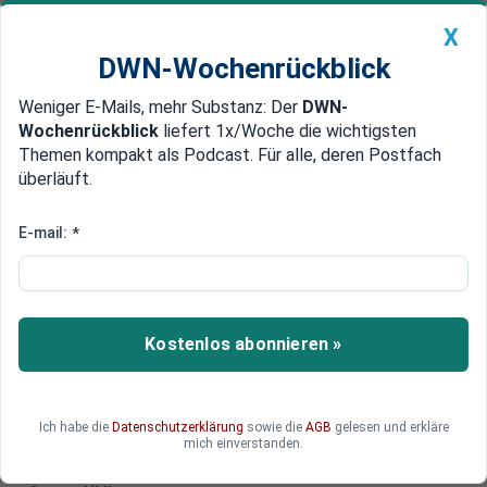
X
DWN-Wochenrückblick
Weniger E-Mails, mehr Substanz: Der
DWN-
Geldanlage Premium
Newsticker
MEIN DWN:
Wochenrückblick
liefert 1x/Woche die wichtigsten
Edelmetalle
DWN-Magazin
China
Themen kompakt als Podcast. Für alle, deren Postfach
überläuft.
DWN-Wochenrückblick
Auto Premium
Der Yuan ist der überraschende
E-mail:
*
Gewinner der Ukraine-Krise
Lange war es erwartet worden, doch erst der
Ukraine-Krieg hat es nun tatsächlich bewirkt. Der
Kostenlos abonnieren »
chinesische Yuan ist plötzlich eine echte
Alternative zum Dollar.
Ich habe die
Datenschutzerklärung
sowie die
AGB
gelesen und erkläre
mich einverstanden.