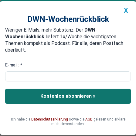
X
DWN-Wochenrückblick
Weniger E-Mails, mehr Substanz: Der
DWN-
Geldanlage Premium
Newsticker
MEIN DWN:
Wochenrückblick
liefert 1x/Woche die wichtigsten
Edelmetalle
DWN-Magazin
China
Themen kompakt als Podcast. Für alle, deren Postfach
überläuft.
DWN-Wochenrückblick
Auto Premium
China meldet Erfolg mit Gehirn-
E-mail:
*
Computer-Schnittstelle
In China haben Forscher einen Affen mit einer
Gehirn-Computer-Schnittstelle versehen, sodass
Kostenlos abonnieren »
er einen mechanischen Arm steuern konnte. Ziel
ist das Lesen von Gedanken.
Ich habe die
Datenschutzerklärung
sowie die
AGB
gelesen und erkläre
mich einverstanden.