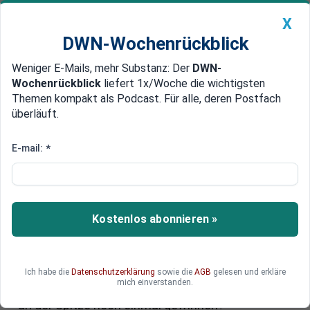
X
DWN-Wochenrückblick
Weniger E-Mails, mehr Substanz: Der
DWN-
Geldanlage Premium
Newsticker
MEIN DWN:
Wochenrückblick
liefert 1x/Woche die wichtigsten
Edelmetalle
DWN-Magazin
China
Themen kompakt als Podcast. Für alle, deren Postfach
überläuft.
DWN-Wochenrückblick
Auto Premium
Schicksalswahl in der Türkei:
E-mail:
*
Steht Erdogan nach 20 Jahren
vor der Abwahl?
Kostenlos abonnieren »
Erdogan ist der einflussreichste Politiker seit
Staatsgründer Mustafa Kemal Atatürk, doch
seine Macht bröckelt. Opposition und Regierung
bezeichnen die Abstimmung am Sonntag als
Ich habe die
Datenschutzerklärung
sowie die
AGB
gelesen und erkläre
mich einverstanden.
„Schicksalswahl“. Kann Erdogan nach 20 Jahren
an der Spitze noch einmal gewinnen?