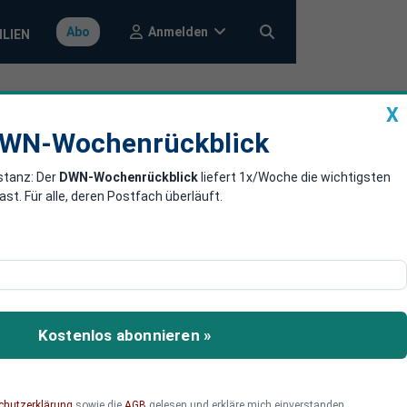
Anmelden
Abo
ILIEN
X
a
DWN-Wochenrückblick
WN-Wochenrückblick
stanz: Der
DWN-Wochenrückblick
liefert 1x/Woche die wichtigsten
 in der EU
. Für alle, deren Postfach überläuft.
 von Glyphosat. Das kann
ezember führen. Einige
cht geklärt.
Kostenlos abonnieren »
chutzerklärung
sowie die
AGB
gelesen und erkläre mich einverstanden.