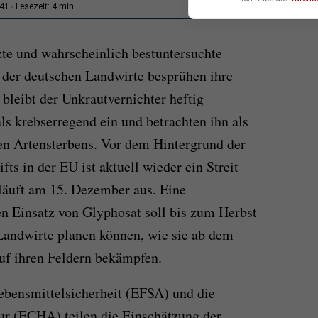
4 min
:41
Lesezeit:
zte und wahrscheinlich bestuntersuchte
 der deutschen Landwirte besprühen ihre
bleibt der Unkrautvernichter heftig
als krebserregend ein und betrachten ihn als
en Artensterbens. Vor dem Hintergrund der
ts in der EU ist aktuell wieder ein Streit
läuft am 15. Dezember aus. Eine
n Einsatz von Glyphosat soll bis zum Herbst
 Landwirte planen können, wie sie ab dem
f ihren Feldern bekämpfen.
ebensmittelsicherheit (EFSA) und die
r (ECHA) teilen die Einschätzung der