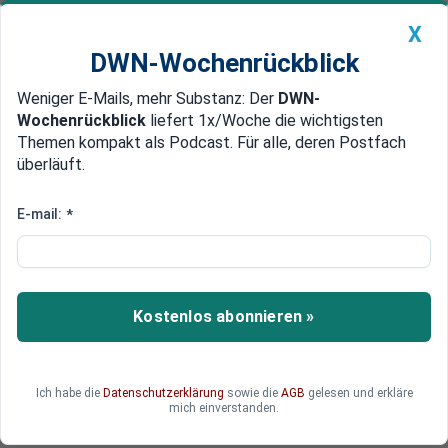
X
DWN-Wochenrückblick
Weniger E-Mails, mehr Substanz: Der
DWN-
Geldanlage Premium
Newsticker
MEIN DWN:
Wochenrückblick
liefert 1x/Woche die wichtigsten
Edelmetalle
DWN-Magazin
China
Themen kompakt als Podcast. Für alle, deren Postfach
überläuft.
DWN-Wochenrückblick
Auto Premium
Polen baut strategischen
E-mail:
*
Goldschatz auf
Polen baut seinen Goldbestand kontinuierlich
aus. Dahinter steht eine langfristige
Kostenlos abonnieren »
Sicherheitsstrategie.
Ich habe die
Datenschutzerklärung
sowie die
AGB
gelesen und erkläre
mich einverstanden.
Nicolas Dvorak