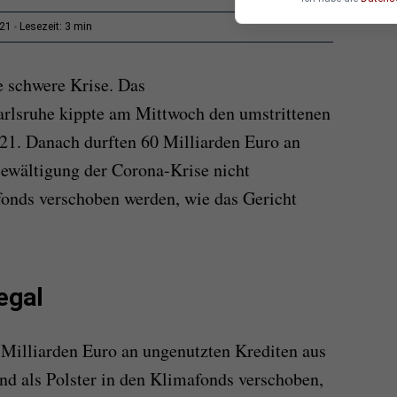
3 min
:21
Lesezeit:
e schwere Krise. Das
arlsruhe kippte am Mittwoch den umstrittenen
21. Danach durften 60 Milliarden Euro an
Bewältigung der Corona-Krise nicht
nds verschoben werden, wie das Gericht
legal
Milliarden Euro an ungenutzten Krediten aus
d als Polster in den Klimafonds verschoben,