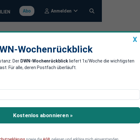
Anmelden
Abo
ILIEN
X
a
DWN-Wochenrückblick
WN-Wochenrückblick
stanz: Der
DWN-Wochenrückblick
liefert 1x/Woche die wichtigsten
k der Ampel
. Für alle, deren Postfach überläuft.
chtragshaushalt von Ende
n sich zusammen.
Kostenlos abonnieren »
chutzerklärung
sowie die
AGB
gelesen und erkläre mich einverstanden.