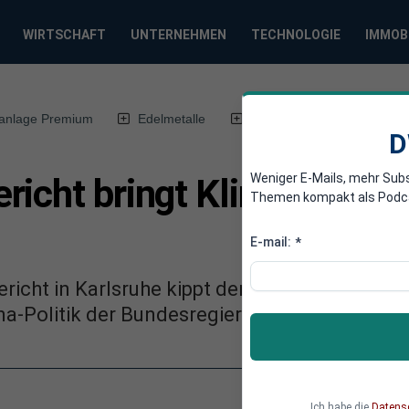
WIRTSCHAFT
UNTERNEHMEN
TECHNOLOGIE
IMMOB
anlage Premium
Edelmetalle
DWN-Magazin
Chin
D
Weniger E-Mails, mehr Sub
icht bringt Klima-Politi
Themen kompakt als Podcast
E-mail:
*
icht in Karlsruhe kippt den umstrittenen Na
ima-Politik der Bundesregierung vollständig i
Ich habe die
Datens