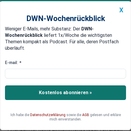
X
DWN-Wochenrückblick
Weniger E-Mails, mehr Substanz: Der
DWN-
Geldanlage Premium
Newsticker
MEIN DWN:
Wochenrückblick
liefert 1x/Woche die wichtigsten
Edelmetalle
DWN-Magazin
China
Themen kompakt als Podcast. Für alle, deren Postfach
überläuft.
DWN-Wochenrückblick
Auto Premium
Erben im Glück: Bundesfinanzhof
E-mail:
*
ändert langjährige
Rechtsprechung bei Immobilien
Kostenlos abonnieren »
Deutschlands höchstes Finanzgericht hat seit
Jahrzehnten gängige Rechtsansicht geändert.
Es geht um die Einkommenssteuer von
Immobilienerben. Bei der Veräußerung einer zum
Ich habe die
Datenschutzerklärung
sowie die
AGB
gelesen und erkläre
mich einverstanden.
Nachlass gehörenden Immobilie dürfen die
Finanzämter keine Einkommenssteuer von Erben