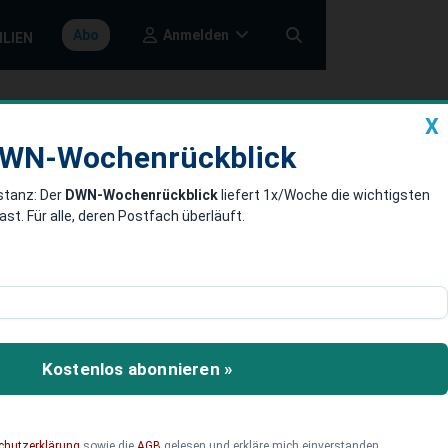
Anmelden
Abo
ILIEN
X
a
DWN-Wochenrückblick
WN-Wochenrückblick
stanz: Der
DWN-Wochenrückblick
liefert 1x/Woche die wichtigsten
. Für alle, deren Postfach überläuft.
rm der
land zu hoch.
Kostenlos abonnieren »
tellungen zur
chutzerklärung
sowie die
AGB
gelesen und erkläre mich einverstanden.