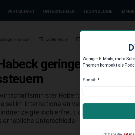
WIRTSCHAFT
UNTERNEHMEN
TECHNOLOGIE
IMMOB
anlage Premium
Edelmetalle
DWN-Magazin
Chin
D
Weniger E-Mails, mehr Sub
 Habeck geringere
Themen kompakt als Podcast
steuern
E-mail:
*
irtschaftsminister Robert Habeck eine Refo
 sei im internationalen vergleich in Deutsch
indner zeigte sich erfreut, doch bei den Vors
 erhebliche Unterschiede.
Ich habe die
Datens