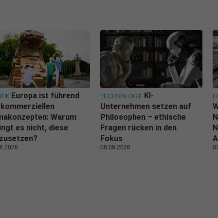
Europa ist führend
KI-
ITIK
TECHNOLOGIE
F
 kommerziellen
Unternehmen setzen auf
W
imakonzepten: Warum
Philosophen – ethische
N
ingt es nicht, diese
Fragen rücken in den
N
zusetzen?
Fokus
A
8.2026
08.08.2026
0