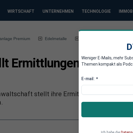
WIRTSCHAFT
UNTERNEHMEN
TECHNOLOGIE
IMMOB
anlage Premium
Edelmetalle
DWN-Magazin
Chin
D
Weniger E-Mails, mehr Sub
lt Ermittlungen zu Ansch
Themen kompakt als Podcast
E-mail:
*
waltschaft stellt ihre Ermittlungen zum Ansc
n.
Ich habe die
Datens