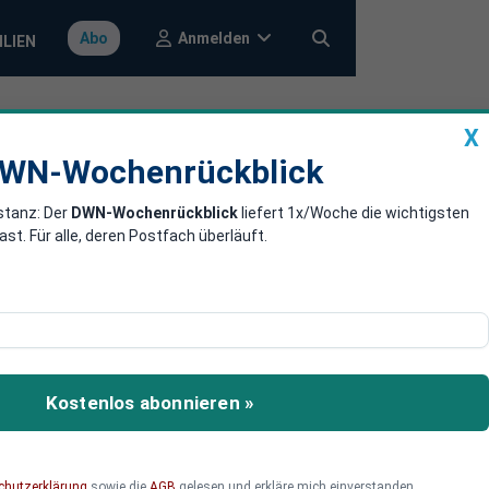
Anmelden
Abo
ILIEN
X
a
DWN-Wochenrückblick
WN-Wochenrückblick
stanz: Der
DWN-Wochenrückblick
liefert 1x/Woche die wichtigsten
lag auf Nord
. Für alle, deren Postfach überläuft.
hlag auf die Nord-Stream-
Kostenlos abonnieren »
chutzerklärung
sowie die
AGB
gelesen und erkläre mich einverstanden.