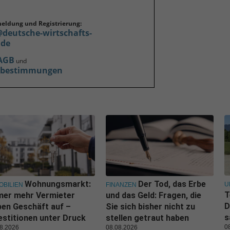
meldung und Registrierung:
@deutsche-wirtschafts-
.de
AGB
und
zbestimmungen
Wohnungsmarkt:
Der Tod, das Erbe
U
OBILIEN
FINANZEN
T
mer mehr Vermieter
und das Geld: Fragen, die
D
en Geschäft auf –
Sie sich bisher nicht zu
s
estitionen unter Druck
stellen getraut haben
0
8.2026
08.08.2026