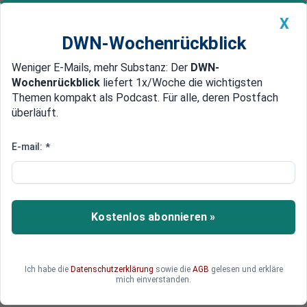
X
DWN-Wochenrückblick
Weniger E-Mails, mehr Substanz: Der
DWN-
Geldanlage Premium
Newsticker
MEIN DWN:
Wochenrückblick
liefert 1x/Woche die wichtigsten
Edelmetalle
DWN-Magazin
China
Themen kompakt als Podcast. Für alle, deren Postfach
überläuft.
DWN-Wochenrückblick
Auto Premium
Hohe Geldstrafe wegen Betrugs:
E-mail:
*
Trumps Bargeldvorräte bedroht
Der ehemalige US-Präsident Donald Trump muss
Hunderte Millionen Dollar wegen Betrugs zahlen.
Kostenlos abonnieren »
Dieses Urteil geht an den Kern von Trumps
Identität als Geschäftsmann, denn nun sind
auch seine Bargeldvorräte in Gefahr. Nicht nur
Ich habe die
Datenschutzerklärung
sowie die
AGB
gelesen und erkläre
deswegen will Trump in Berufung gehen.
mich einverstanden.