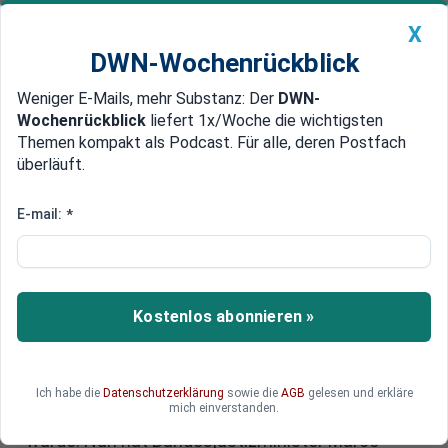
X
DWN-Wochenrückblick
Weniger E-Mails, mehr Substanz: Der
DWN-
Geldanlage Premium
Newsticker
MEIN DWN:
Wochenrückblick
liefert 1x/Woche die wichtigsten
Edelmetalle
DWN-Magazin
China
Themen kompakt als Podcast. Für alle, deren Postfach
überläuft.
DWN-Wochenrückblick
Auto Premium
Diskussion um Investitionen:
E-mail:
*
Laut Buschmann hat sich die
Schuldenbremse bewährt
Kostenlos abonnieren »
Die Schuldenbremse war in den vergangenen
Monaten ein beliebtes Diskussionsthema in der
deutschen Politik - gerade um den
Jahreswechsel, als nach einer Lösung für das
Ich habe die
Datenschutzerklärung
sowie die
AGB
gelesen und erkläre
mich einverstanden.
Milliardenloch um Bundeshaushalt gesucht
wurde. Nun hat Bundesjustizminister Marco