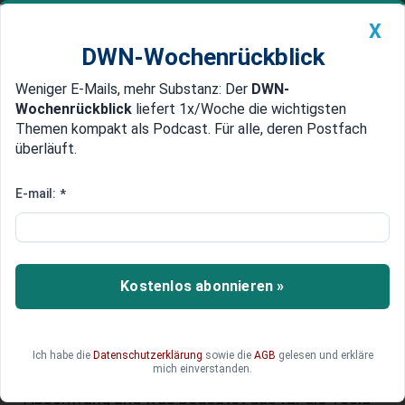
X
DWN-Wochenrückblick
Weniger E-Mails, mehr Substanz: Der
DWN-
Geldanlage Premium
Newsticker
MEIN DWN:
Wochenrückblick
liefert 1x/Woche die wichtigsten
Edelmetalle
DWN-Magazin
China
Themen kompakt als Podcast. Für alle, deren Postfach
überläuft.
DWN-Wochenrückblick
Auto Premium
Tesla-Aktie rutscht ab:
E-mail:
*
Rückgang bei Auslieferungen
und die Folgen
Kostenlos abonnieren »
Eine aktuelle Entwicklung wirft Schatten auf den
Elektroauto-Pionier Tesla: Im ersten Quartal
verzeichnete das Unternehmen einen Rückgang
bei den Auslieferungen – ein Novum seit Beginn
Ich habe die
Datenschutzerklärung
sowie die
AGB
gelesen und erkläre
mich einverstanden.
der Corona-Pandemie. Was steckt hinter diesem
Abschwung und was bedeutet das für die Tesla-