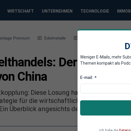
WIRTSCHAFT
UNTERNEHMEN
TECHNOLOGIE
IMMOB
anlage Premium
Edelmetalle
DWN-Magazin
Chin
D
Weniger E-Mails, mehr Sub
elthandels: Der lange Weg
Themen kompakt als Podcast
von China
E-mail:
*
tkopplung: Diese Losung hat die Bundesregi
rategie für die wirtschaftliche Zusammenarbe
Ein Überblick angesichts der Reise des Bund
Ich habe die
Datens