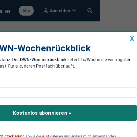
Anmelden
Abo
ILIEN
X
a
DWN-Wochenrückblick
WN-Wochenrückblick
stanz: Der
DWN-Wochenrückblick
liefert 1x/Woche die wichtigsten
 aus der
. Für alle, deren Postfach überläuft.
erung vergangenen
it ausgegeben. Wie weit
Kostenlos abonnieren »
eskanzlers nach Peking.
chutzerklärung
sowie die
AGB
gelesen und erkläre mich einverstanden.