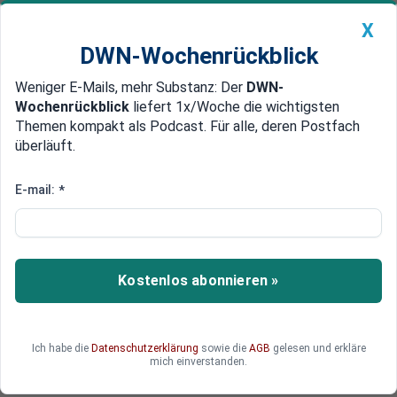
X
DWN-Wochenrückblick
Weniger E-Mails, mehr Substanz: Der
DWN-
Geldanlage Premium
Newsticker
MEIN DWN:
Wochenrückblick
liefert 1x/Woche die wichtigsten
Edelmetalle
DWN-Magazin
China
Themen kompakt als Podcast. Für alle, deren Postfach
überläuft.
DWN-Wochenrückblick
Auto Premium
Die Bundesregierung macht
E-mail:
*
Russland für den Cyberangriff
auf SPD verantwortlich
Kostenlos abonnieren »
Im Januar des Vorjahres wurden die E-Mail-
Konten der SPD von Hackern attackiert. Die
Bundesregierung gibt nun "eindeutig" Russland
die Schuld und droht mit Konsequenzen.
Ich habe die
Datenschutzerklärung
sowie die
AGB
gelesen und erkläre
mich einverstanden.