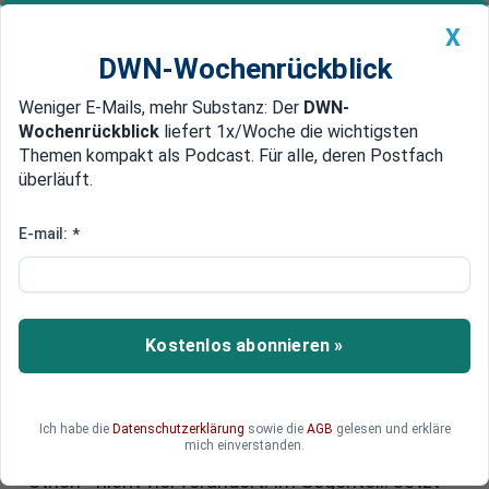
X
DWN-Wochenrückblick
Weniger E-Mails, mehr Substanz: Der
DWN-
Geldanlage Premium
Newsticker
MEIN DWN:
Wochenrückblick
liefert 1x/Woche die wichtigsten
Edelmetalle
DWN-Magazin
China
Themen kompakt als Podcast. Für alle, deren Postfach
überläuft.
DWN-Wochenrückblick
Auto Premium
Erbschaftssteuer: Droht durch
E-mail:
*
Klage Bayerns ein Wettbewerb
der Länder beim Steuersatz?
Kostenlos abonnieren »
In Karlsruhe wird es diesen Sommer mal wieder
um den Dauerbrenner Erbschaftssteuer gehen.
Schon zweimal hat das Verfassungsgericht von
der Politik mehr Steuergerechtigkeit
Ich habe die
Datenschutzerklärung
sowie die
AGB
gelesen und erkläre
mich einverstanden.
eingefordert. In Zahlen hat sich - unter dem
Strich - nicht viel verändert. Im Gegenteil: Jetzt