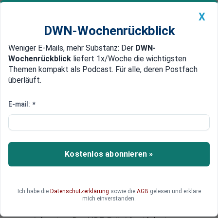
X
DWN-Wochenrückblick
Weniger E-Mails, mehr Substanz: Der
DWN-
Geldanlage Premium
Newsticker
MEIN DWN:
Wochenrückblick
liefert 1x/Woche die wichtigsten
Edelmetalle
DWN-Magazin
China
Themen kompakt als Podcast. Für alle, deren Postfach
überläuft.
DWN-Wochenrückblick
Auto Premium
Rückgang in den Läden: Händler
E-mail:
*
sehen weniger Betrieb
Der Handelsverband Deutschland (HDE)
berichtet, dass trotz sinkender Kundenfrequenz
Kostenlos abonnieren »
in Einzelhandelsgeschäften die Kaufabsicht der
verbleibenden Besucher hoch ist. Eine
Branchenumfrage zeigt, dass 68 % der
Ich habe die
Datenschutzerklärung
sowie die
AGB
gelesen und erkläre
Unternehmen einen Rückgang der
mich einverstanden.
Kundenfrequenz in den letzten zwei Jahren