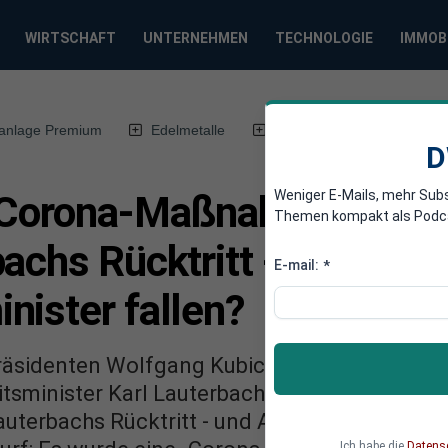
WIRTSCHAFT
UNTERNEHMEN
TECHNOLOGIE
IMMOB
anlage Premium
Edelmetalle
DWN-Magazin
Chin
D
Weniger E-Mails, mehr Sub
 Corona-Maßnahmen: Kubi
Themen kompakt als Podcast
achs Rücktritt - lässt Sc
E-mail:
*
nister fallen?
äsidenten Wolfgang Kubicki (FDP) ist klar, w
tsminister Karl Lauterbach (SPD) hat getrick
auterbachs Rücktritt - und Aufklärung über d
Ich habe die
Datens