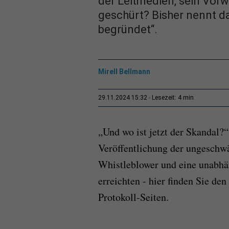
der Leitmedien, sein Vorw
geschürt? Bisher nennt 
begründet“.
Mirell Bellmann
4 min
29.11.2024 15:32
Lesezeit:
„Und wo ist jetzt der Skandal?“
Veröffentlichung der ungeschwä
Whistleblower und eine unabhän
erreichten - hier finden Sie den
Protokoll-Seiten.