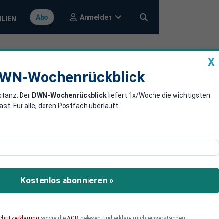
Anmelden
Abo
ILIEN
X
a
DWN-Wochenrückblick
WN-Wochenrückblick
stanz: Der
DWN-Wochenrückblick
liefert 1x/Woche die wichtigsten
cki fordert
. Für alle, deren Postfach überläuft.
holz den
as die entschwärzten RKI-
Kostenlos abonnieren »
st, getäuscht und gelogen.
ie fehlende Transparenz
chutzerklärung
sowie die
AGB
gelesen und erkläre mich einverstanden.