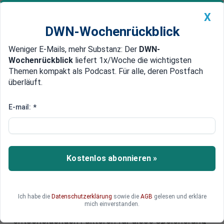
X
DWN-Wochenrückblick
Weniger E-Mails, mehr Substanz: Der
DWN-
Geldanlage Premium
Newsticker
MEIN DWN:
Wochenrückblick
liefert 1x/Woche die wichtigsten
Edelmetalle
DWN-Magazin
China
Themen kompakt als Podcast. Für alle, deren Postfach
überläuft.
DWN-Wochenrückblick
Auto Premium
Wasserstoff-Speicherung:
E-mail:
*
Aktuelle Testprojekte auf dem
Prüfstand
Kostenlos abonnieren »
Klimaneutraler Wasserstoff wird voraussichtlich
eine bedeutende Rolle in der Zukunft spielen. Um
dies zu ermöglichen, sind große
Speicherkapazitäten erforderlich. Derzeit werden
Ich habe die
Datenschutzerklärung
sowie die
AGB
gelesen und erkläre
mich einverstanden.
in verschiedenen Testanlagen die
entscheidenden Faktoren für diese Speicherung