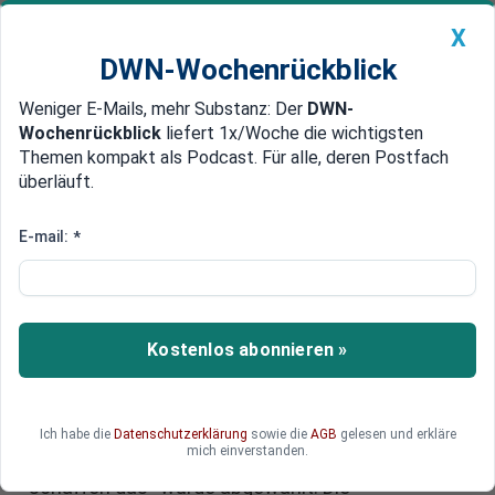
X
DWN-Wochenrückblick
Weniger E-Mails, mehr Substanz: Der
DWN-
Geldanlage Premium
Newsticker
MEIN DWN:
Wochenrückblick
liefert 1x/Woche die wichtigsten
Edelmetalle
DWN-Magazin
China
Themen kompakt als Podcast. Für alle, deren Postfach
überläuft.
DWN-Wochenrückblick
Auto Premium
Ampel-Wahldebakel in Sachsen
E-mail:
*
und Thüringen: Droht ein „Weiter
so“?
Kostenlos abonnieren »
Ein Tag nach den Landtagswahlen in Sachsen
und Thüringen erwacht Deutschland mit einem
historischen Ergebnis: Alice Weidels AfD und
Sahra Wagenknechts BSW sind die großen
Ich habe die
Datenschutzerklärung
sowie die
AGB
gelesen und erkläre
mich einverstanden.
Gewinner. Merkels und Baerbocks Credo „Wir
schaffen das“ wurde abgewählt. Die