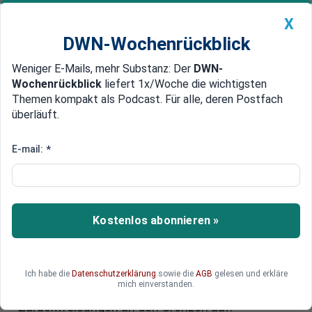
X
DWN-Wochenrückblick
Weniger E-Mails, mehr Substanz: Der
DWN-
Geldanlage Premium
Newsticker
MEIN DWN:
Wochenrückblick
liefert 1x/Woche die wichtigsten
Edelmetalle
DWN-Magazin
China
Themen kompakt als Podcast. Für alle, deren Postfach
überläuft.
DWN-Wochenrückblick
Auto Premium
Scholz zeigt sich in der
E-mail:
*
Migrationsdebatte
kompromissbereit
Kostenlos abonnieren »
Vor möglichen neuen Beratungen zur Migration
von Regierung, Opposition und Ländern geht
Bundeskanzler Olaf Scholz auf die Union zu. Im
ZDF-Sommerinterview griff er deren Forderung
Ich habe die
Datenschutzerklärung
sowie die
AGB
gelesen und erkläre
mich einverstanden.
nach strengeren Kontrollen und
Zurückweisungen an den Grenzen auf.