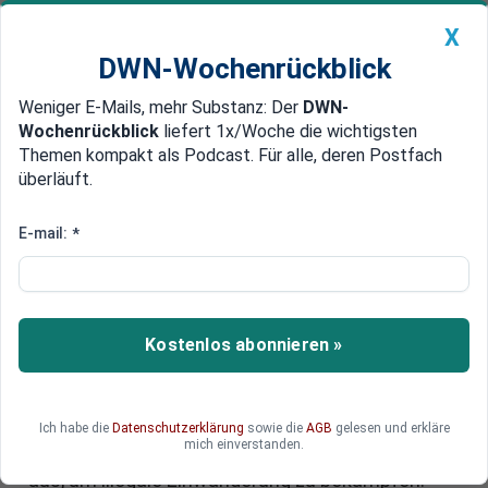
X
DWN-Wochenrückblick
Weniger E-Mails, mehr Substanz: Der
DWN-
Geldanlage Premium
Newsticker
MEIN DWN:
Wochenrückblick
liefert 1x/Woche die wichtigsten
Edelmetalle
DWN-Magazin
China
Themen kompakt als Podcast. Für alle, deren Postfach
überläuft.
DWN-Wochenrückblick
Auto Premium
Zu wenig, zu spät? Kontrollen an
E-mail:
*
deutschen Grenzen werden
ausgeweitet
Kostenlos abonnieren »
Im Schengen-Raum sind eigentlich nur an den
Außengrenzen Kontrollen vorgesehen. Doch das
hat sich nun im Zuge der Migrationsdebatte
geändert. Deutschland weitet seine Kontrollen
Ich habe die
Datenschutzerklärung
sowie die
AGB
gelesen und erkläre
mich einverstanden.
nun auch auf die westliche und nördliche Grenze
aus, um illegale Einwanderung zu bekämpfen.