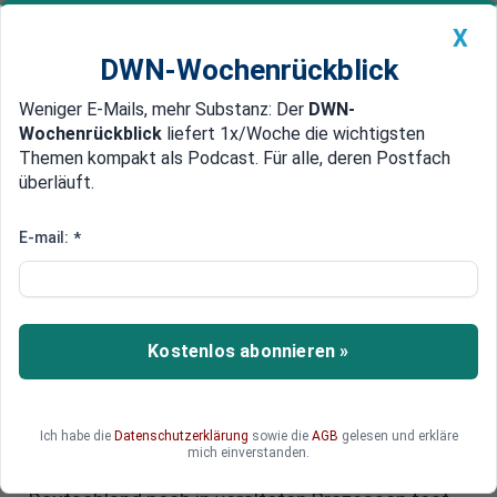
X
DWN-Wochenrückblick
Weniger E-Mails, mehr Substanz: Der
DWN-
Geldanlage Premium
Newsticker
MEIN DWN:
Wochenrückblick
liefert 1x/Woche die wichtigsten
Edelmetalle
DWN-Magazin
China
Themen kompakt als Podcast. Für alle, deren Postfach
überläuft.
DWN-Wochenrückblick
Auto Premium
Im digitalen Schneckentempo:
E-mail:
*
Deutschlands
Ausländerbehörden im
Rückstand
Kostenlos abonnieren »
Die Digitalisierung der Ausländerbehörden in
Deutschland schleppt sich dahin. Während
Ich habe die
Datenschutzerklärung
sowie die
AGB
gelesen und erkläre
Länder wie Finnland und Dänemark längst im
mich einverstanden.
digitalen Zeitalter angekommen sind, steckt