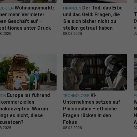
Wohnungsmarkt:
Der Tod, das Erbe
U
OBILIEN
FINANZEN
T
mer mehr Vermieter
und das Geld: Fragen, die
D
en Geschäft auf –
Sie sich bisher nicht zu
s
estitionen unter Druck
stellen getraut haben
0
8.2026
08.08.2026
Europa ist führend
KI-
ITIK
TECHNOLOGIE
F
 kommerziellen
Unternehmen setzen auf
W
imakonzepten: Warum
Philosophen – ethische
N
ingt es nicht, diese
Fragen rücken in den
N
zusetzen?
Fokus
A
8.2026
08.08.2026
0