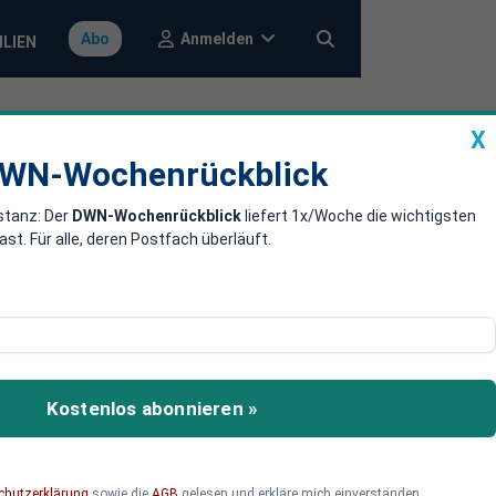
Anmelden
Abo
ILIEN
X
a
DWN-Wochenrückblick
WN-Wochenrückblick
stanz: Der
DWN-Wochenrückblick
liefert 1x/Woche die wichtigsten
schland in
. Für alle, deren Postfach überläuft.
spräsident Frank-Walter
Kostenlos abonnieren »
chutzerklärung
sowie die
AGB
gelesen und erkläre mich einverstanden.