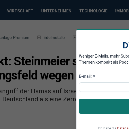
WIRTSCHAFT
UNTERNEHMEN
TECHNOLOGIE
IMMOB
anlage Premium
Edelmetalle
DWN-Magazin
Chin
D
Weniger E-Mails, mehr Sub
t: Steinmeier sieht Deut
Themen kompakt als Podcast
ngsfeld wegen Hamas
E-mail:
*
angriff der Hamas auf Israel bewertet Bunde
n Deutschland als eine Zerreißprobe.
Ich habe die
Datens