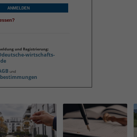
ANMELDEN
gessen?
meldung und Registrierung:
@deutsche-wirtschafts-
.de
AGB
und
zbestimmungen