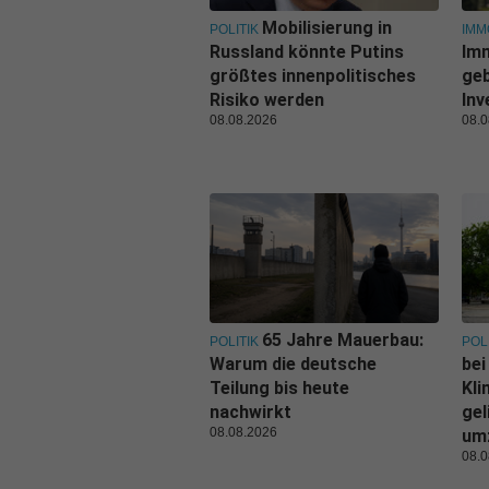
Mobilisierung in
POLITIK
IMM
Russland könnte Putins
Im
größtes innenpolitisches
geb
Risiko werden
Inv
08.08.2026
08.0
65 Jahre Mauerbau:
POLITIK
POL
Warum die deutsche
bei
Teilung bis heute
Kl
nachwirkt
gel
08.08.2026
um
08.0