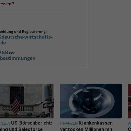
gessen?
meldung und Registrierung:
@deutsche-wirtschafts-
.de
AGB
und
zbestimmungen
US-Börsenbericht:
Krankenkassen
ANZEN
FINANZEN
W
ing und Salesforce
verzocken Millionen mit
C