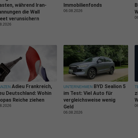
asten, während Iran-
Immobilienfonds
B
06.08.2026
nnungen die Wall
W
0
eet verunsichern
8.2026
Adieu Frankreich,
BYD Sealion 5
ANZEN
UNTERNEHMEN
T
eu Deutschland: Wohin
im Test: Viel Auto für
z
opas Reiche ziehen
vergleichsweise wenig
W
8.2026
0
Geld
06.08.2026