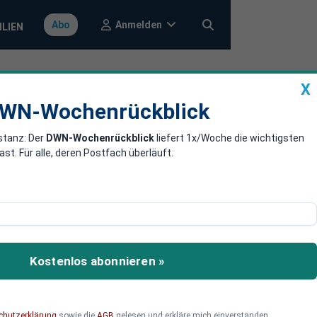
Anmelden
Abo
ILIEN
X
a
DWN-Wochenrückblick
WN-Wochenrückblick
stanz: Der
DWN-Wochenrückblick
liefert 1x/Woche die wichtigsten
önnte 40
. Für alle, deren Postfach überläuft.
urg verschoben. Wenn das
ich geringere Kosten
Kostenlos abonnieren »
chutzerklärung
sowie die
AGB
gelesen und erkläre mich einverstanden.