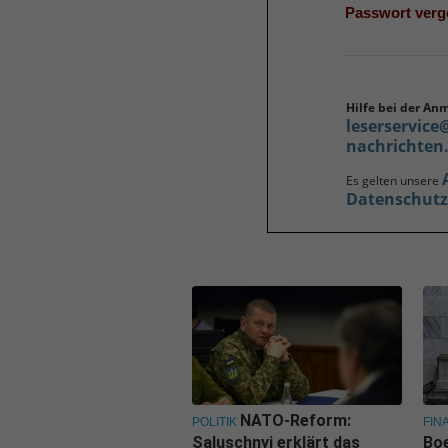
Passwort ver
Hilfe bei der An
leserservice
nachrichten
Es gelten unsere
Datenschut
NATO-Reform:
POLITIK
FIN
Saluschnyj erklärt das
Boe