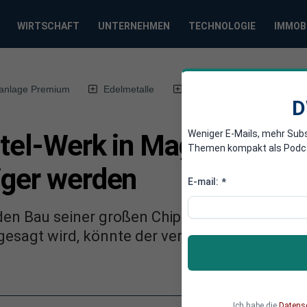
WIRTSCHAFT
UNTERNEHMEN
TECHNOLOGIE
IMMOB
anlage Premium
Edelmetalle
DWN-Magazin
Chin
D
Weniger E-Mails, mehr Sub
Intel-Werk in Magdeburg k
Themen kompakt als Podcast
iger werden
E-mail:
*
 den Bau seiner großen Chipfabrik in Magdeb
gesagt wird, könnte der verspätete Bau deutl
Ich habe die
Datens