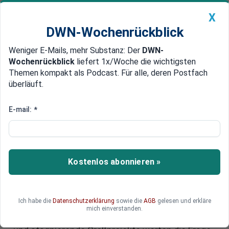
X
DWN-Wochenrückblick
Weniger E-Mails, mehr Substanz: Der
DWN-
Geldanlage Premium
Newsticker
MEIN DWN:
Wochenrückblick
liefert 1x/Woche die wichtigsten
Edelmetalle
DWN-Magazin
China
Themen kompakt als Podcast. Für alle, deren Postfach
überläuft.
DWN-Wochenrückblick
Auto Premium
Robert Habeck - „Der
E-mail:
*
schlechteste
Wirtschaftsminister, den
Deutschland je hatte“?
Kostenlos abonnieren »
Robert Habecks ambitionierte Pläne zur
Transformation der deutschen Wirtschaft
Ich habe die
Datenschutzerklärung
sowie die
AGB
gelesen und erkläre
geraten zunehmend ins Stocken. Schrumpfende
mich einverstanden.
Wirtschaftsleistung, steigende Arbeitslosigkeit