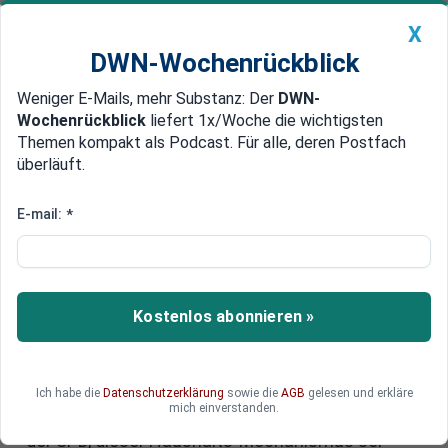
X
DWN-Wochenrückblick
Weniger E-Mails, mehr Substanz: Der
DWN-
Geldanlage Premium
Newsticker
MEIN DWN:
Wochenrückblick
liefert 1x/Woche die wichtigsten
Edelmetalle
DWN-Magazin
China
Themen kompakt als Podcast. Für alle, deren Postfach
überläuft.
DWN-Wochenrückblick
Auto Premium
Wie SPD und Grüne die
E-mail:
*
Schuldenbremse weg quatschen
wollen und die FDP kirre machen
Kostenlos abonnieren »
Die Grünen fordern, dass Finanzminister
Christian Lindner und die FDP endlich die
Blockade bei der Sozialversicherung aufgeben.
Mal wieder der Versuch, die Schuldenbremse zu
Ich habe die
Datenschutzerklärung
sowie die
AGB
gelesen und erkläre
mich einverstanden.
lockern. Prompt meint Kanzler Olaf Scholz von
der SPD, dieser Haushalts-Mechanismus sei