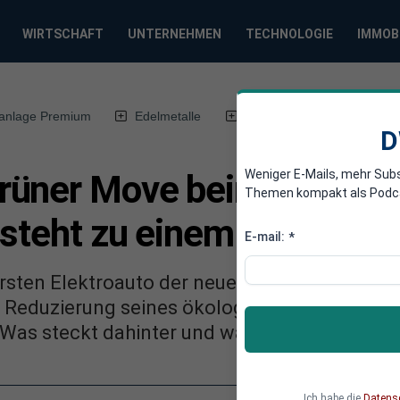
WIRTSCHAFT
UNTERNEHMEN
TECHNOLOGIE
IMMOB
anlage Premium
Edelmetalle
DWN-Magazin
Chin
D
Weniger E-Mails, mehr Sub
rüner Move beim bayrisc
Themen kompakt als Podcast
steht zu einem Drittel au
E-mail:
*
rsten Elektroauto der neuen Klasse, verfolg
r Reduzierung seines ökologischen Fußabdruck
Was steckt dahinter und was bedeutet das f
Ich habe die
Datens