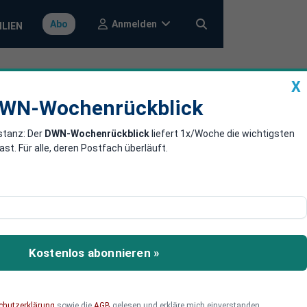
Anmelden
Abo
ILIEN
X
a
DWN-Wochenrückblick
WN-Wochenrückblick
stanz: Der
DWN-Wochenrückblick
liefert 1x/Woche die wichtigsten
hen Autobauer
. Für alle, deren Postfach überläuft.
s Recycling
t BMW erstmals einen
s über Lieferkette,
Kostenlos abonnieren »
ür die BMW-Aktie?
chutzerklärung
sowie die
AGB
gelesen und erkläre mich einverstanden.