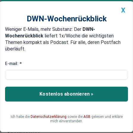
X
DWN-Wochenrückblick
Weniger E-Mails, mehr Substanz: Der
DWN-
Geldanlage Premium
Newsticker
MEIN DWN:
Wochenrückblick
liefert 1x/Woche die wichtigsten
Edelmetalle
DWN-Magazin
China
Themen kompakt als Podcast. Für alle, deren Postfach
überläuft.
DWN-Wochenrückblick
Auto Premium
Trübe Aussichten:
E-mail:
*
Direktinvestitionen laut
Bundesbank sind geradezu
eingebrochen
Kostenlos abonnieren »
Ausländische Direktinvestitionen sind wichtig für
den Standort. Bundesbank-Daten zeigen, dass in
Ich habe die
Datenschutzerklärung
sowie die
AGB
gelesen und erkläre
den vergangenen Jahren weniger Geld nach
mich einverstanden.
Deutschland floss. Ein Grund: die gestiegenen